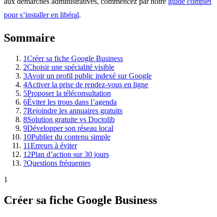
aux démarches administratives, commencez par notre
guide complet
pour s’installer en libéral
.
Sommaire
1
Créer sa fiche Google Business
2
Choisir une spécialité visible
3
Avoir un profil public indexé sur Google
4
Activer la prise de rendez-vous en ligne
5
Proposer la téléconsultation
6
Éviter les trous dans l’agenda
7
Rejoindre les annuaires gratuits
8
Solution gratuite vs Doctolib
9
Développer son réseau local
10
Publier du contenu simple
11
Erreurs à éviter
12
Plan d’action sur 30 jours
?
Questions fréquentes
1
Créer sa fiche Google Business