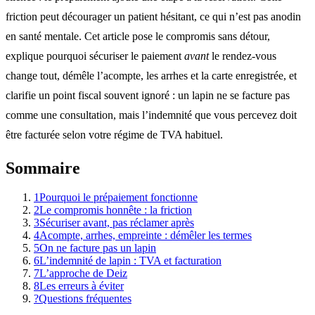
friction peut décourager un patient hésitant, ce qui n’est pas anodin
en santé mentale. Cet article pose le compromis sans détour,
explique pourquoi sécuriser le paiement
avant
le rendez-vous
change tout, démêle l’acompte, les arrhes et la carte enregistrée, et
clarifie un point fiscal souvent ignoré : un lapin ne se facture pas
comme une consultation, mais l’indemnité que vous percevez doit
être facturée selon votre régime de TVA habituel.
Sommaire
1
Pourquoi le prépaiement fonctionne
2
Le compromis honnête : la friction
3
Sécuriser avant, pas réclamer après
4
Acompte, arrhes, empreinte : démêler les termes
5
On ne facture pas un lapin
6
L’indemnité de lapin : TVA et facturation
7
L’approche de Deiz
8
Les erreurs à éviter
?
Questions fréquentes