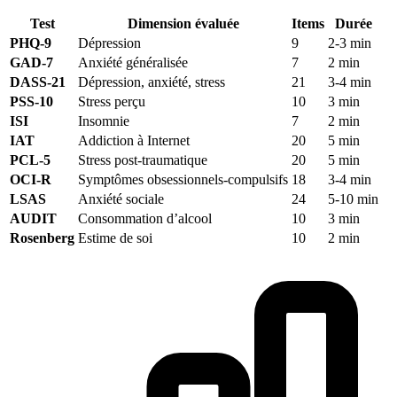
Test
Dimension évaluée
Items
Durée
PHQ-9
Dépression
9
2-3 min
GAD-7
Anxiété généralisée
7
2 min
DASS-21
Dépression, anxiété, stress
21
3-4 min
PSS-10
Stress perçu
10
3 min
ISI
Insomnie
7
2 min
IAT
Addiction à Internet
20
5 min
PCL-5
Stress post-traumatique
20
5 min
OCI-R
Symptômes obsessionnels-compulsifs
18
3-4 min
LSAS
Anxiété sociale
24
5-10 min
AUDIT
Consommation d’alcool
10
3 min
Rosenberg
Estime de soi
10
2 min