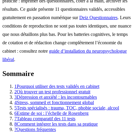
praticité : imprimer des questionnaires, coter à la main, archiver les
résultats. Ce guide présente 11 questionnaires validés, accessibles
gratuitement en passation numérique sur
Deiz Questionnaires
. Leurs
conditions de reproduction ne sont pas toutes identiques, une nuance
que nous détaillons plus bas. Pour les batteries cognitives, le temps
de cotation et de rédaction change complètement l’économie du
cabinet : consultez notre
guide d’installation du neuropsychologue
libéral
.
Sommaire
1
Pourquoi utiliser des tests validés en cabinet
2
Où trouver un test professionnel gratuit
3
Dépression et anxiété : les incontournables
4
Stress, sommeil et fonctionnement global
5
Tests spécialisés : trauma, TOC, phobie sociale, alcool
6
Estime de soi : l’échelle de Rosenberg
7
Tableau comparatif des 11 tests
8
Comment intégrer les tests dans sa pratique
?
Questions fréquentes